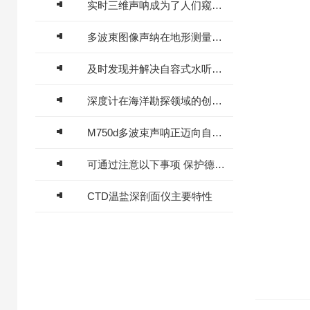
实时三维声呐成为了人们窥视海底世界的工具之一
多波束图像声纳在地形测量方面的优点介绍
及时发现并解决自容式水听器可能出现的故障非常重要
深度计在海洋勘探领域的创新应用与价值突破
M750d多波束声呐正迈向自动化与智能化
可通过注意以下事项 保护德卡托雷达流速仪
CTD温盐深剖面仪主要特性