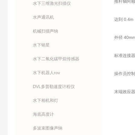
推杆轴向额定
水下三维激光扫描仪
水声通讯机
达到 0.4m
机械扫描声纳
外径 40m
水下铱星
标准连接器 T
水下二氧化碳甲烷传感器
水下机器人rov
操作员控制
DVL多普勒速度计程仪
末端效应
水下相机和灯
海底高度计
多波束图像声纳