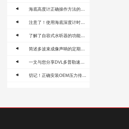
海底高度计正确操作方法的详细说明
注意了！使用海底深度计时需要注意这些事项
了解了自容式水听器的功能才能更好的使用它
简述多波束成像声呐的定期维护保养方法
一文与您分享DVL多普勒速度计程仪的常见故障相应解决方法
切记！正确安装OEM压力传感器才能充分发挥性能