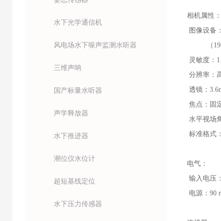
相机属性
水下光学通信机
图像设备：1 
风电场水下噪声监测水听器
（1933
灵敏度：1.3 
三维声呐
分辨率：高达
透镜：3.6m
国产标量水听器
焦点：固
声学释放器
水平视场角
标准格式：
水下推进器
潮位仪水位计
电气：
输入电压：1
超短基线定位
电源：90 m
水下压力传感器