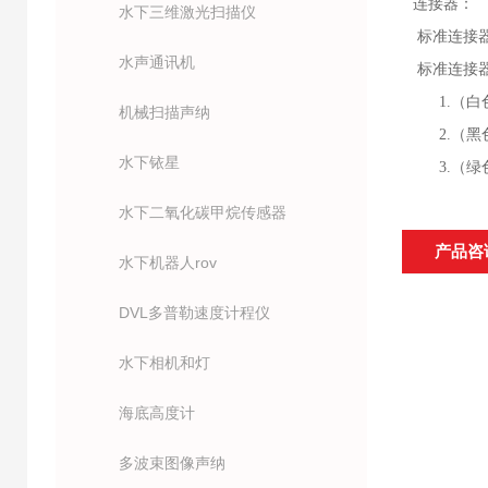
连接器：
水下三维激光扫描仪
标准连接器：
水声通讯机
标准连接器配
1.（白
机械扫描声纳
2.（黑色
水下铱星
3.（绿
水下二氧化碳甲烷传感器
产品咨
水下机器人rov
DVL多普勒速度计程仪
水下相机和灯
海底高度计
多波束图像声纳