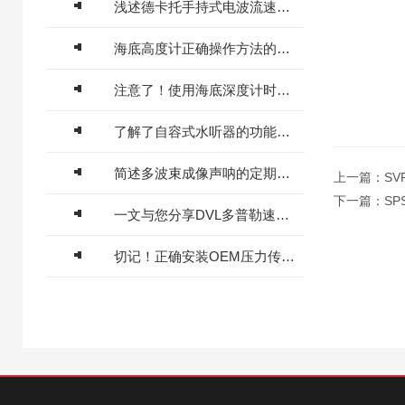
浅述德卡托手持式电波流速仪的常见故障解决方法
海底高度计正确操作方法的详细说明
注意了！使用海底深度计时需要注意这些事项
了解了自容式水听器的功能才能更好的使用它
简述多波束成像声呐的定期维护保养方法
上一篇：
S
下一篇：
SP
一文与您分享DVL多普勒速度计程仪的常见故障相应解决方法
切记！正确安装OEM压力传感器才能充分发挥性能