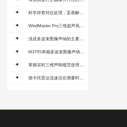
科学排查对症处理，妥善解决 Starfish 992H 侧扫声呐典型故障
WindMaster Pro三维超声风速风向传感器主要技术参数
浅述多波束图像声纳的主要用途及特点
M370S单频多波束图像声纳使用维护方案
掌握实时三维声呐规范使用流程是确保探测精准的关键
德卡托雷达流速仪在测量时要注意以下事项