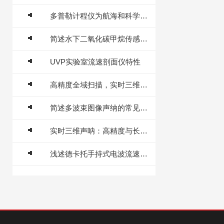
多普勒计程仪为航海和科学研究提供了可靠的数据支持
简述水下二氧化碳甲烷传感器的常见故障解决方法
UVP实验室流速剖面仪特性
高精度全域扫描，实时三维声呐重塑水下监测模式
简述多波束图像声纳的常见故障相应解决方法
实时三维声呐：高精度与长寿命的维护策略
浅述德卡托手持式电波流速仪的常见故障解决方法