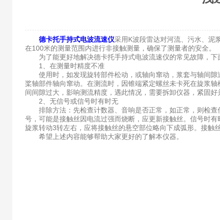
德卡托手持式电波流速仪
采用K波段雷达对河流、污水、泥
在100米的测量范围内进行非接触测量，确保了测量者的安全。
为了能更好地解决德卡托手持式电波流速仪的常见故障，下面
1、在测量时精度不准
使用时，如发现旋转部件松动，或轴向窜动，浆套与轴间隙过
桨轴部件轴向窜动。在测流时，因锥端紧定螺丝未卡死在旋浆轴
间间隙过大，影响测流精度，遇此情况，需要拆卸仪器，紧固好
2、无信号或信号时有时无
排除方法：先检查计数器、音响是否正常，如正常，则检查传
号，可能是接触丝因电流过强而烧断，应更新接触丝。信号时有
旋浆转动3转左右，应将接触丝的悬空部位略向下成弧形。接触
希望上述内容能够帮助大家更好的了解本仪器。