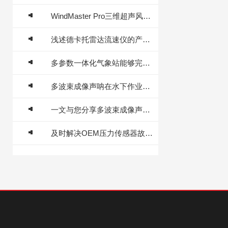
WindMaster Pro三维超声风速风向传感器主要技术参数
浅述德卡托雷达流速仪的产品特点
多参数一体化气象站能够完成多种监测任务
多波束成像声呐在水下作业的应用
一文与您分享多波束成像声呐的正确操作方法
及时解决OEM压力传感器故障是保障系统可靠运行的关键