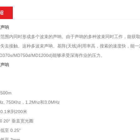
绍
像声呐
间范围内同时形成多个波束的声呐。由于声呐的多种波束同时工作，能获
失去接触。这种多波束声呐。基阵(天线)利用率高，搜索的速度快，能一次探
D370s/MD750d/MD1200d)能够承受深海作业的压力。
像声呐
要特点：
500m
z, 750Khz，1.2Mhz和3.0MHz
.1米到200米
和 20° 垂直宽光圈
至 0.25°
低至 2mm