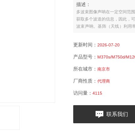
描述：
多波束图像声呐在一定空间范
获取多个波道的信息，因此，
波束声呐。基阵（天线）利用率
列(M370s/M750d/M1200d
更新时间：
2026-07-20
产品型号：
M370s/M750d/M12
所在城市：
南京市
厂商性质：
代理商
访问量：
4115
联系我们