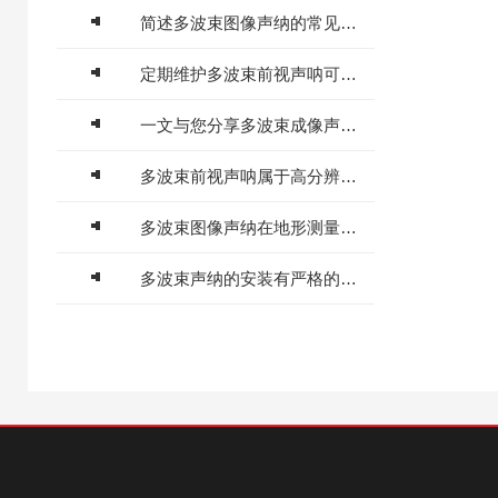
简述多波束图像声纳的常见故障相应解决方法
定期维护多波束前视声呐可降低故障风险并节约后续修复成本
一文与您分享多波束成像声呐的正确操作方法
多波束前视声呐属于高分辨率前视声纳系统设备
多波束图像声纳在地形测量方面的优点介绍
多波束声纳的安装有严格的要求