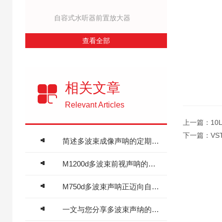
自容式水听器前置放大器
查看全部
相关文章
Relevant Articles
上一篇：
10
下一篇：
VS
简述多波束成像声呐的定期维护保养方法
M1200d多波束前视声呐的规范操作流程分享
M750d多波束声呐正迈向自动化与智能化
一文与您分享多波束声纳的正确操作步骤