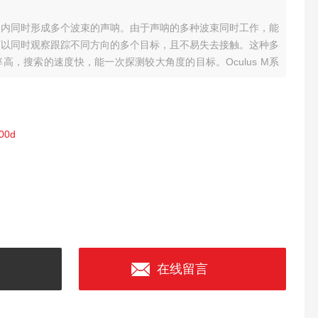
围内同时形成多个波束的声呐。由于声呐的多种波束同时工作，能
可以同时观察跟踪不同方向的多个目标，且不易失去接触。这种多
高，搜索的速度快，能一次探测较大角度的目标。Oculus M系
/M3000d)能够承受500米的压力。
00d
在线留言