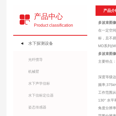
产品介
产品中心
多波束图
Product classification
在一定空
标，且不易
水下探测设备
MD系列(M
多波束图
光纤惯导
主
机械臂
深度等级达
水下声学信标
频率;375kH
工作范围从0
水下信标定位器
130° 水平
姿态传感器
角度分辨率低
范围分辨率