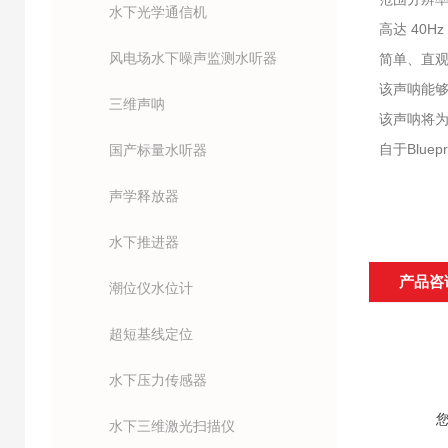
水下光学通信机
高达 40H
风电场水下噪声监测水听器
简单、直
该声呐能
三维声呐
该声呐将为
自于Blue
国产标量水听器
声学释放器
水下推进器
产品咨
潮位仪水位计
超短基线定位
水下压力传感器
水下三维激光扫描仪