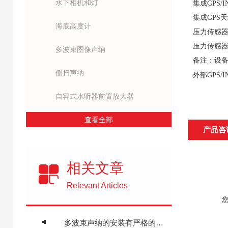
水下相机和灯
集成
GPS/I
集成
GPS
天
海底高度计
压力传感
压力传感
多波束图像声纳
备注：设
侧扫声纳
外部
GPS/I
自容式水听器前置放大器
查看全部
产品咨
相关文章
Relevant Articles
多波束声纳的安装有严格的要求