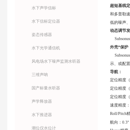
超短基线
水下声学信标
和多普勒
水下信标定位器
低的噪声
动态调节
姿态传感器
Subsonus
外壳*保护
水下光学通信机
Subsonus
风电场水下噪声监测水听器
示、或配
导航：
三维声呐
定位精度
国产标量水听器
定位精度
定位精度
声学释放器
速度精度
Roll/Pitch
水下推进器
°
航向：
0.3
潮位仪水位计