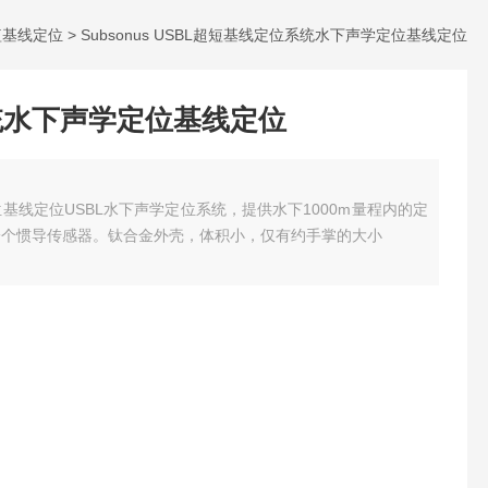
短基线定位
> Subsonus USBL超短基线定位系统水下声学定位基线定位
统水下声学定位基线定位
基线定位USBL水下声学定位系统，提供水下1000m量程内的定
一个惯导传感器。钛合金外壳，体积小，仅有约手掌的大小