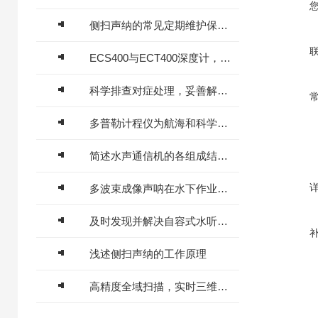
侧扫声纳的常见定期维护保养方法分享
ECS400与ECT400深度计，高精度测量表计
科学排查对症处理，妥善解决 Starfish 992H 侧扫声呐典型故障
多普勒计程仪为航海和科学研究提供了可靠的数据支持
简述水声通信机的各组成结构作用
多波束成像声呐在水下作业的应用
及时发现并解决自容式水听器可能出现的故障非常重要
浅述侧扫声纳的工作原理
高精度全域扫描，实时三维声呐重塑水下监测模式