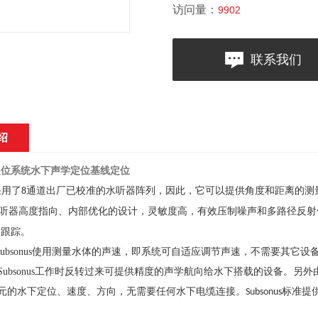
访问量：
9902
联系我们
绍
定位系统水下声学定位基线定位
采用了
通道出厂已校准的水听器阵列，因此，它可以提供角度和距离的测
8
听器高度指向、内部优化的设计，灵敏度高，有效压制噪声和多路径反射
的跟踪。
ubsonus使用测量水体的声速，即系统可自适应调节声速，不需要其它
 Subsonus工作时反转过来可提供精度的声学航向给水下搭载的设备。
元的水下定位、速度、方向，无需要任何水下电缆连接。
标准提
Subsonus