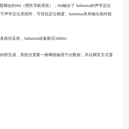
了高度耦合的
（惯性导航系统），
融合了 
的声学定位
INS
INS
Subsonus
用于声学定位系统时，可优化定位精度，
具有输出相对较
Sunsonus
多路径反射，
设备耐压
Subsonus
1000m.
内部完成，系统仅需要一根网线输用于出数据，并以网页方式显