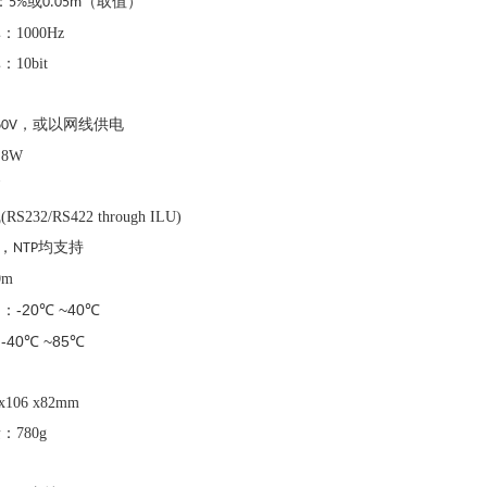
：
或
（取值）
5%
0.05m
率：
1000Hz
率：
10bit
，或以网线供电
60V
：
8W
线
(RS232/RS422 through ILU)
，
均支持
NTP
0m
-20
℃
 ~40
℃
：
：
-40
℃
 ~85
℃
：
 x106 x82mm
量：
780g