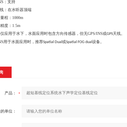
NS
：支持
线：在水听器顶端
器量程：
1000m
器精度：
1.5m
备仅应用于水下，水面应用时包含方向传感器，但无
GPS/INS
或
天线。
GPS
NS
用于水面应用时，推荐
或
设备。
Spatial Dual
Spatial FOG dual
询
产品：
您的单位：