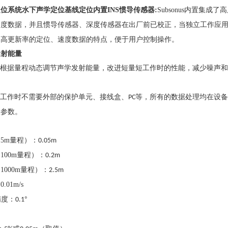
定位系统水下声学定位基线定位
内置
INS
惯导传感器:
Subsonus内置集成
速度数据，并且惯导传感器、深度传感器在出厂前已校正，当独立工作应
、高更新率的定位、速度数据的特点，便于用户控制操作。
发射能量
根据量程动态调节声学发射能量，改进短量短工作时的性能，减少噪声和
工作时不需要外部的保护单元、接线盒、
等，所有的数据处理均在设备
PC
置参数。
（
5m
量程）：
0.05m
（
100m
量程）：
0.2m
（
1000m
量程）：
2.5m
：
0.01m/s
°
精度：
0.1