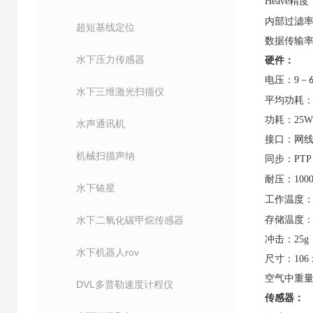
Heave
精度
内部过滤
超短基线定位
数据传输
水下压力传感器
硬件：
电压：
9
－
水下三维激光扫描仪
平均功耗
功耗：
25W
水声通讯机
接口：网
机械扫描声纳
同步：
PTP
耐压：
100
水下铱星
工作温度
水下二氧化碳甲烷传感器
存储温度
冲击：
25g
水下机器人rov
尺寸：
106
空气中重
DVL多普勒速度计程仪
传感器：