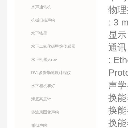
水声通讯机
物理接口
: 3 
机械扫描声纳
显示 :
水下铱星
通讯 :
水下二氧化碳甲烷传感器
: Et
水下机器人rov
Prot
DVL多普勒速度计程仪
声学
水下相机和灯
换能器
海底高度计
换能器
多波束图像声纳
换能器
侧扫声纳