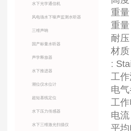
水下光学通信机
重量 
风电场水下噪声监测水听器
重量（
三维声呐
耐压 
国产标量水听器
材质 :
声学释放器
: St
水下推进器
工作温
潮位仪水位计
电气
超短基线定位
工作电
水下压力传感器
电流 :
水下三维激光扫描仪
平均电