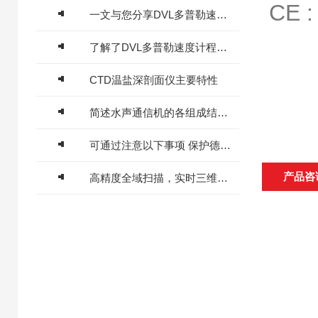
CE :
一文与您分享DVL多普勒速度计程仪的常见故障相应解决方法
了解了DVL多普勒速度计程仪的主要特点才能更好的使用它
CTD温盐深剖面仪主要特性
简述水声通信机的各组成结构作用
可通过注意以下事项 保护德卡托雷达流速仪
产品咨
高精度全域扫描，实时三维声呐重塑水下监测模式