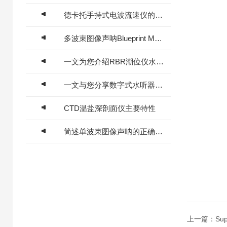
德卡托手持式电波流速仪的电磁损耗形式分享
多波束图像声呐Blueprint M750d/M1200d的主要特点解析
一文为您介绍RBR潮位仪水位计的性能特点
一文与您分享数字式水听器的常见故障相应解决方法
CTD温盐深剖面仪主要特性
简述单波束图像声呐的正确使用方法
上一篇：
Su