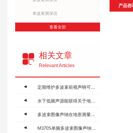
产品咨
单波束测深仪
查看全部
相关文章
Relevant Articles
定期维护多波束前视声呐可降低故障风险并节约后续修复成本
水下低频声源能获得关于地球内部结构的新见解
多波束图像声纳在地形测量方面的优点介绍
M370S单频多波束图像声纳使用维护方案