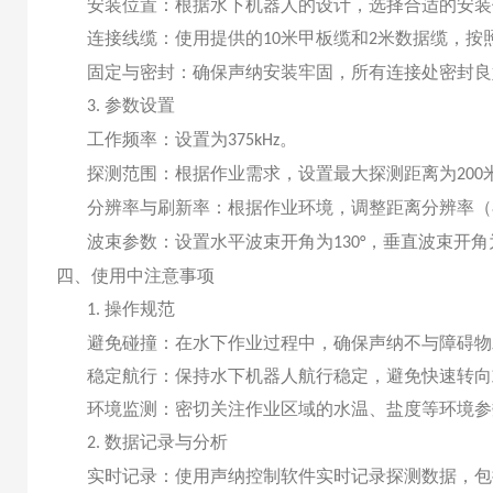
安装位置：根据水下机器人的设计，选择合适的安装
连接线缆：使用提供的
米甲板缆和
米数据缆，按
10
2
固定与密封：确保声纳安装牢固，所有连接处密封良
参数设置
3.
工作频率：设置为
。
375kHz
探测范围：根据作业需求，设置最大探测距离为
200
分辨率与刷新率：根据作业环境，调整距离分辨率（
波束参数：设置水平波束开角为
，垂直波束开角
130°
四、使用中注意事项
操作规范
1.
避免碰撞：在水下作业过程中，确保声纳不与障碍物
稳定航行：保持水下机器人航行稳定，避免快速转向
环境监测：密切关注作业区域的水温、盐度等环境参
数据记录与分析
2.
实时记录：使用声纳控制软件实时记录探测数据，包