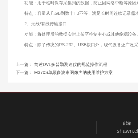
功能：用于临时保存采集到的数据，防止因网络中断等原因
特点：容量从几GB到数十TB不等，满足长时间连续记录需
2、无线/有线传输接口
功能：将处理后的数据实时上传至控制中心或其他终端设备
特点：除了传统的RS-232、USB接口外，现代设备还广泛采
上一篇：
简述DVL多普勒测速仪的规范操作流程
下一篇：
M370S单频多波束图像声纳使用维护方案
邮箱
shawn.c