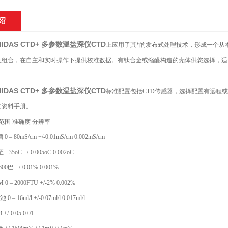
绍
 MIDAS CTD+
多参数温盐深仪CTD
上应用了其*的发布式处理技术，形成一个从
意组合，在自主和实时操作下提供校准数据。有钛合金或缩醛构造的壳体供您选择，适
 MIDAS CTD+
多参数温盐深仪CTD
标准配置包括CTD传感器，选择配置有远程或舱
的资料手册。
 范围 准确度 分辨率
– 80mS/cm +/-0.01mS/cm 0.002mS/cm
 +35oC +/-0.005oC 0.002oC
巴 +/-0.01% 0.001%
 – 2000FTU +/-2% 0.002%
– 16ml/l +/-0.07ml/l 0.017ml/l
 +/-0.05 0.01