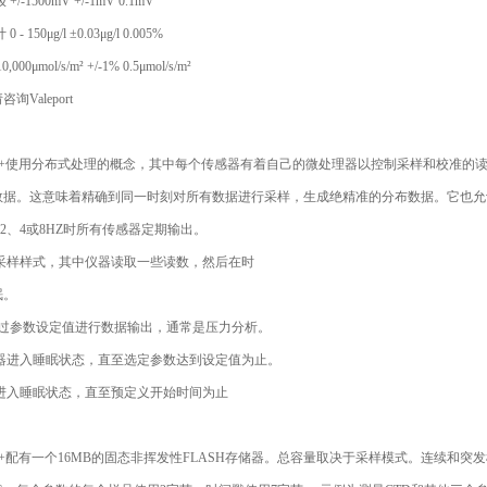
/-1500mV +/-1mV 0.1mV
 150μg/l ±0.03μg/l 0.005%
,000μmol/s/m² +/-1% 0.5μmol/s/m²
Valeport
CTD+使用分布式处理的概念，其中每个传感器有着自己的微处理器以控制采样和校准
数据。这意味着精确到同一时刻对所有数据进行采样，生成绝精准的分布数据。它也允
、2、4或8HZ时所有传感器定期输出。
期采样样式，其中仪器读取一些读数，然后在时
眠。
通过参数设定值进行数据输出，通常是压力分析。
仪器进入睡眠状态，直至选定参数达到设定值为止。
器进入睡眠状态，直至预定义开始时间为止
CTD+配有一个16MB的固态非挥发性FLASH存储器。总容量取决于采样模式。连续