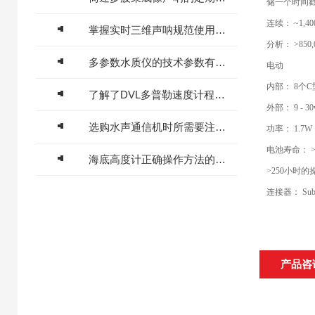
储一个时间戳
连续： ~1,40
掌握实时三维声呐规范使用流程是确保探测精准的关键
分析： >850
多参数水质仪的技术参数有哪些？
电动
内部： 8个C
了解了DVL多普勒速度计程仪的主要特点才能更好的使用它
外部： 9 - 3
选购水声通信机时所需要注意的重要事项分享
功率： 1.7
电池寿命： 
海底高度计正确操作方法的详细说明
>250小时
连接器： Subc
产品咨