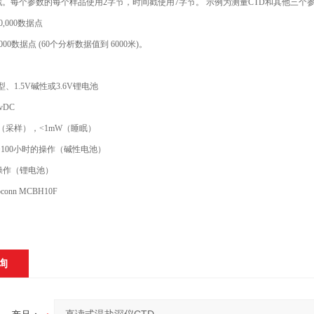
。每个参数的每个样品使用2字节，时间戳使用7字节。 示例为测量CTD和其他三个
0,000数据点
,000数据点 (60个分析数据值到 6000米)。
型、1.5V碱性或3.6V锂电池
0vDC
W（采样），<1mW（睡眠）
>100小时的操作（碱性电池）
的操作（锂电池）
onn MCBH10F
询