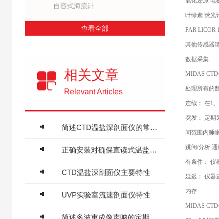
氧化还原 电极 +
自容式海流计
叶绿素 荧光计 0 -
查看全部
PAR LICOR 10
其他传感器请咨询
数据采集
相关文章
MIDAS 
处理所有的
Relevant Articles
连续： 在1
突发： 定
简述CTD温盐深剖面仪的常见问题相应解决方法
间范围内睡
跳闸/分析 
正确安装对确保直读式温盐深仪CTD测量数据准确性至关重要
有条件： 
CTD温盐深剖面仪主要特性
延迟： 仪
内存
UVP实验室流速剖面仪特性
MIDAS 
简述多波束成像声呐的定期维护保养方法