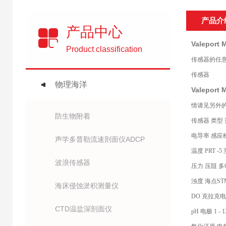
产品介
产品中心
Valeport
Product classification
传感器的任
传感器
物理海洋
Valeport
情请见另外
防生物附着
传感器 类型
电导率 感应槽 0 
声学多普勒流速剖面仪ADCP
温度 PRT -5 至
波浪传感器
压力 压阻 多600
浊度 海点STM 0
海床侵蚀淤积测量仪
DO 克拉克电池 0 
CTD温盐深剖面仪
pH 电极 1 - 13