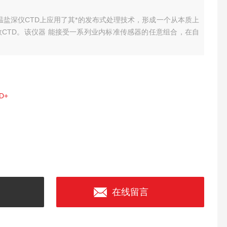
D+ 多参数温盐深仪CTD上应用了其*的发布式处理技术，形成一个从本质上
CTD。该仪器 能接受一系列业内标准传感器的任意组合，在自
。
TD+
在线留言