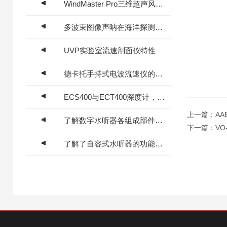
WindMaster Pro三维超声风速风向传感器主要技术参数
多波束图像声呐在海洋探测中的作用及使用注意事项
UVP实验室流速剖面仪特性
德卡托手持式电波流速仪的电磁损耗形式分享
ECS400与ECT400深度计，高精度测量表计
上一篇：
A
了解数字水听器各组成部件功能特点才能更好的使用它
下一篇：
VO
了解了自容式水听器的功能才能更好的使用它