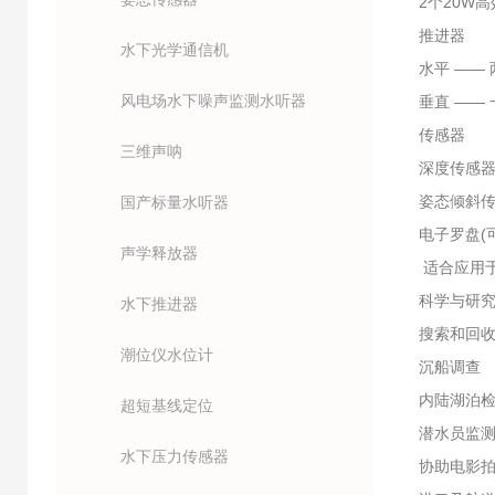
2个20W高
推进器
水下光学通信机
水平 ——
风电场水下噪声监测水听器
垂直 ——
传感器
三维声呐
深度传感器
姿态倾斜传
国产标量水听器
电子罗盘(
声学释放器
适合应用于
科学与研
水下推进器
搜索和回
潮位仪水位计
沉船调查
内陆湖泊
超短基线定位
潜水员监
水下压力传感器
协助电影