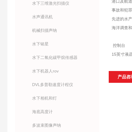
港口及航
水下三维激光扫描仪
事故和犯
水声通讯机
先进的水
海洋调查
机械扫描声纳
水下铱星
控制台
15英寸液
水下二氧化碳甲烷传感器
水下机器人rov
产品咨
DVL多普勒速度计程仪
水下相机和灯
海底高度计
多波束图像声纳