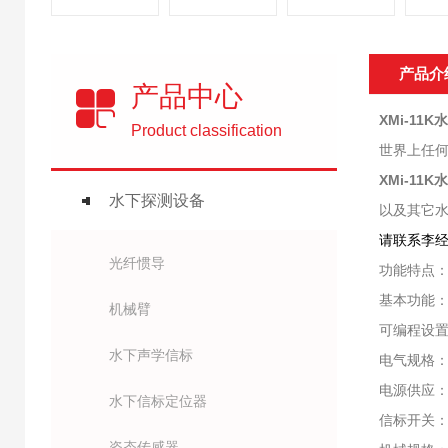
产品介
产品中心
XMi-11K
水
Product classification
世界上任何
XMi-11K
水
水下探测设备
以及其它水
请联系李经理：1
光纤惯导
功能特点
基本功能
机械臂
可编程设置
水下声学信标
电气规格
电源供应：
水下信标定位器
信标开关
姿态传感器