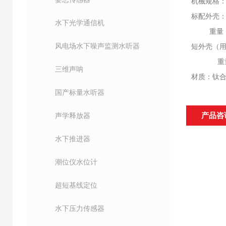
机械规格
标配外壳：尺
水下光学通信机
重量： 9
风电场水下噪声监测水听器
短外壳（用户
重量：87
三维声呐
材质：钛
国产标量水听器
产品咨
声学释放器
水下推进器
潮位仪水位计
超短基线定位
水下压力传感器