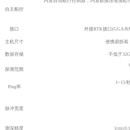
内置自动航行控制器，内置数据压缩预处
自主船控
接口
外接RTK接口(GGA/
主机尺寸
便携易拆装，不
数据存储
不低于32
探测范围
1~15/
Ping
率
脉冲宽度
测深精度
1cm
±0