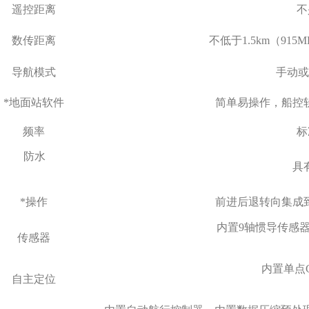
遥控
距
离
不
数传距离
不低于1.5km（915
导
航
模
式
手动或
*
地面站软件
简单易操作，船控
频率
标
防水
具
*
操作
前进后退转向集成
内置9轴惯导传感器(
传感器
内置单点G
自主定位