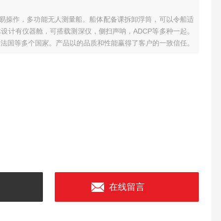
便携，易操作，多功能无人测量船。船体配备课拆卸浮筒，可以令船适
设计有仪器舱，可搭载测深仪，侧扫声呐，ADCP等多种一起。
，法国等多个国家。产品以的品质和性能赢得了客户的一致信任。
在线留言