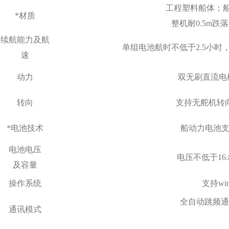
工程塑料船体；船体
*
材质
整机耐0.5m跌落
续航能力及
航
单组电池航时不低于2.5小时，里
速
动力
双无刷直流电机
转向
支持无舵机转
*
电池技术
船动力电池支
电池电压
电压不低于16.
及容量
操作系
统
支持wi
全自动跳频通讯
通讯模
式