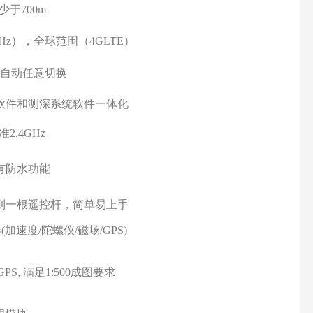
少于
700
m
MHz），全球范围（4GLTE）
自动任意切换
软件和测深系统软件一体化
准2.4GHz
有防水功能
到一根遥控杆，简单易上手
加速度/陀螺仪/磁场/GPS)
PS, 满足1:500成图要求