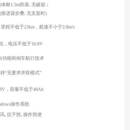
耐1.5m跌落, 无破损；
(推进器折叠, 无支架时)
程不低于23km，航速不小于2.8m/s
，电压不低于16.8V
向功能和倒车航行
技术
持“无要求并联模式”
8V，容量不低于48Ah
ndows操作系统
, 抗干扰, 操作简便