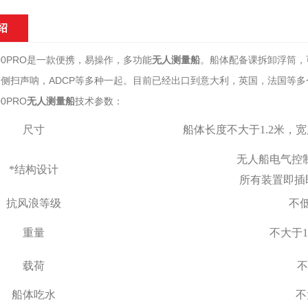
绍
1200PRO是一款便携，易操作，多功能
无人测量船
。船体配备课拆卸浮筒，
侧扫声呐，ADCP等多种一起。目前已经出口到意大利，英国，法国等
00PRO
无人测量船
技术参数：
尺
寸
船体长度不大于1.2米，
无人船电气控
*
结构设计
所有装置即插
抗风浪
等级
不
重量
不大于1
载荷
不
船体吃
水
不