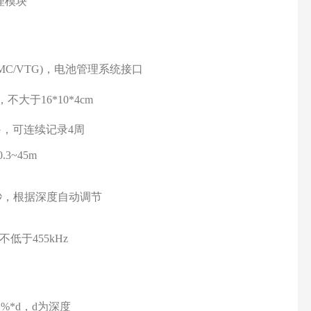
理模块
RMC/VTG)，电池管理系统接口
大于16*10*4cm
G，可连续记录4周
0.3~45m
秒，根据深度自动调节
不低于455kHz
.1%*d，d为深度