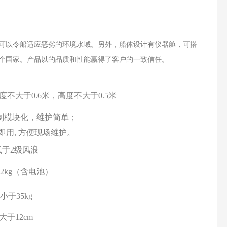
可以令船适应恶劣的环境水域。另外，船体设计有仪器舱，可搭
多个国家。产品以的品质和性能赢得了客户的一致信任。
宽度不大
于0.6米，高度不大于0.5米
制模块化，维护简单；
即用, 方便现场维护。
低于2级风浪
2kg（含电池）
小于35kg
大于
1
2
cm