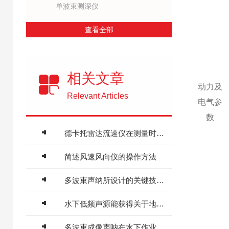
单波束测深仪
查看全部
相关文章
动力及
Relevant Articles
电气参
数
德卡托雷达流速仪在测量时要注意以下事项
简述风速风向仪的操作方法
多波束声纳所设计的关键技术介绍
水下低频声源能获得关于地球内部结构的新见解
多波束成像声呐在水下作业的应用