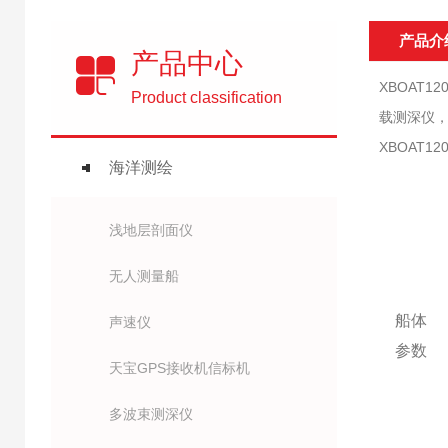
产品介
产品中心
XBOAT
Product classification
载测深仪，
XBOAT12
海洋测绘
浅地层剖面仪
无人测量船
船体
声速仪
参数
天宝GPS接收机信标机
多波束测深仪