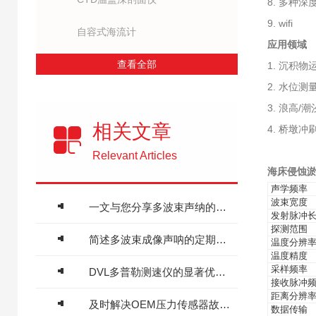
8. 多种深
9. wifi
自容式海流计
应用领域
查看全部
1. 沉积物
2. 水位测
3. 浪高/
相关文章
4. 桥墩冲
Relevant Articles
海床侵蚀淤
声学频率
波束宽度
一文与您分享多波束声纳的正确操作步骤
发射脉冲
探测范围
简述多波束成像声呐的定期维护保养方法
温度分辨
温度精度
采样频率
DVL多普勒测速仪的显著优点及其在水下导航领域的应用价值
接收脉冲
距离分辨
及时解决OEM压力传感器故障是保障系统可靠运行的关键
数据传输