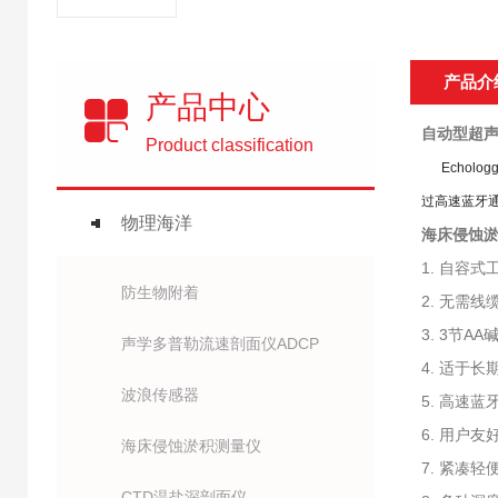
产品介
产品中心
自动型超声
Product classification
Echologge
过高速蓝牙
物理海洋
海床侵蚀淤
1. 自容式
防生物附着
2. 无需线
3. 3节A
声学多普勒流速剖面仪ADCP
4. 适于长
波浪传感器
5. 高速蓝
6. 用户
海床侵蚀淤积测量仪
7. 紧凑轻
CTD温盐深剖面仪