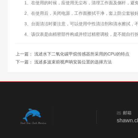
1、在使用的时候，应使用无尘布，清理工作面及侧杆，避免
2、在使用后，关闭电源，工作面擦拭干净，套上防尘套较
3、台面清洁时要注意，可以使用中性清洁剂和清水擦拭，不
4、该仪表是由精密部件构成并经过精密调校，是不能自行拆
上一篇：
浅述水下二氧化碳甲烷传感器所采用的CPU的特点
下一篇：
浅述多波束前视声呐安装位置的选择方法
邮箱
shawn.c