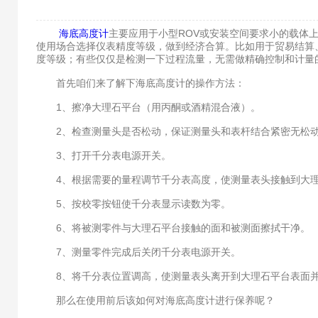
海底高度计
主要应用于小型ROV或安装空间要求小的载体
使用场合选择仪表精度等级，做到经济合算。比如用于贸易结算、
度等级；有些仅仅是检测一下过程流量，无需做精确控制和计量的场
首先咱们来了解下海底高度计的操作方法：
1、擦净大理石平台（用丙酮或酒精混合液）。
2、检查测量头是否松动，保证测量头和表杆结合紧密无松
3、打开千分表电源开关。
4、根据需要的量程调节千分表高度，使测量表头接触到大理
5、按校零按钮使千分表显示读数为零。
6、将被测零件与大理石平台接触的面和被测面擦拭干净。
7、测量零件完成后关闭千分表电源开关。
8、将千分表位置调高，使测量表头离开到大理石平台表面并
那么在使用前后该如何对海底高度计进行保养呢？