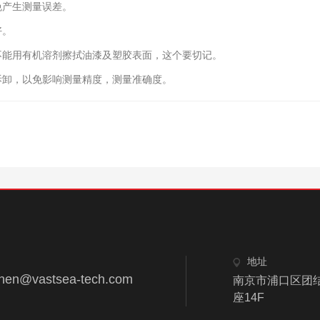
产生测量误差。
好。
能用有机溶剂擦拭油漆及塑胶表面，这个要切记。
卸，以免影响测量精度，测量准确度。
地址
hen@vastsea-tech.com
南京市浦口区团结
座14F