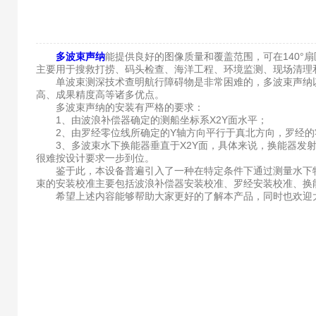
多波束声纳
能提供良好的图像质量和覆盖范围，可在140°
主要用于搜救打捞、码头检查、海洋工程、环境监测、现场清理
单波束测深技术查明航行障碍物是非常困难的，多波束声纳以
高、成果精度高等诸多优点。
多波束声纳的安装有严格的要求：
1、由波浪补偿器确定的测船坐标系X2Y面水平；
2、由罗经零位线所确定的Y轴方向平行于真北方向，罗经的零
3、多波束水下换能器垂直于X2Y面，具体来说，换能器发射
很难按设计要求一步到位。
鉴于此，本设备普遍引入了一种在特定条件下通过测量水下特
束的安装校准主要包括波浪补偿器安装校准、罗经安装校准、换
希望上述内容能够帮助大家更好的了解本产品，同时也欢迎大